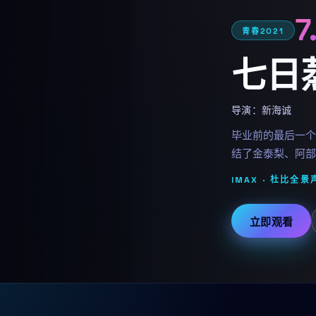
7
青春
2021
七日
导演：
新海诚
毕业前的最后一个
结了金泰梨、阿部
IMAX · 杜比全景声
立即观看