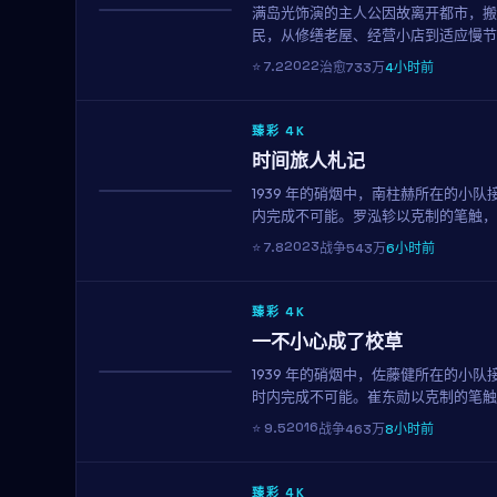
满岛光饰演的主人公因故离开都市，搬
NEW
民，从修缮老屋、经营小店到适应慢节
我们：人生没有标准答案。
2022
⭐
7.2
治愈
733万
4小时前
臻彩 4K
时间旅人札记
1939 年的硝烟中，南柱赫所在的小
获奖
内完成不可能。罗泓轸以克制的笔触，
2023
⭐
7.8
战争
543万
6小时前
臻彩 4K
一不小心成了校草
1939 年的硝烟中，佐藤健所在的小
趋势
时内完成不可能。崔东勋以克制的笔触
2016
⭐
9.5
战争
463万
8小时前
臻彩 4K