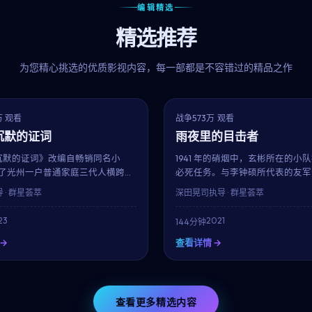
编辑精选
精选推荐
为您精心挑选的优质影视内容，每一部都是不容错过的精品之作
7.2
获奖
万 观看
战争
573万 观看
 沉默的证词
雨夜里的目击者
· 沉默的证词》改编自畅销同名小
1941 年的硝烟中，玄彬所在的小
了光州一户普通家庭三代人横跨二
必死任务。与李钟硕所代表的友军
欢。新垣结衣、宋慧乔、金所炫三
他们要在 71 小时内完成不可能。
 · 群星荟萃
深田晃司
执导 · 群星荟萃
演员贡献了教科书级表演。行定勋
克制的笔触，呈现了战争中最微小
镜头记录时代变迁中的小人物命
的人性微光。
23
2021
144分钟
→
查看详情 →
查看更多精选内容