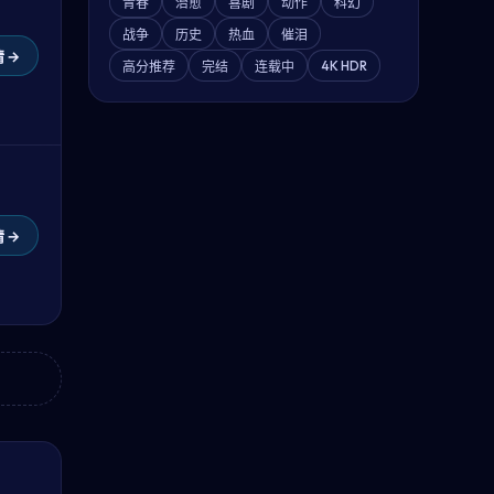
青春
治愈
喜剧
动作
科幻
战争
历史
热血
催泪
 →
4K HDR
高分推荐
完结
连载中
 →