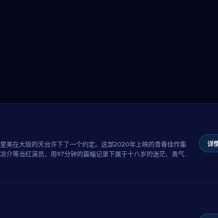
详情
里美在大阪的天台许下了一个约定。这部2020年上映的青春佳作集
凉介等当红演员，用97分钟的篇幅记录下属于十八岁的迷茫、勇气