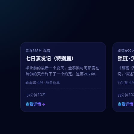
7.2
NEW
热播
青春
888万 观看
剧情
499
七日蒸发记（特别篇）
锁链 ·
毕业前的最后一个夏天，金泰梨与阿部宽在
《锁链 
首尔的天台许下了一个约定。这部2021年上
说，讲述
映的青春佳作集结了金泰梨、阿部宽、河正
十年的悲
新海诚
执导 · 群星荟萃
行定勋
执导
宇等当红演员，用157分钟的篇幅记录下属
位实力派
于十八岁的迷茫、勇气与心动。
用平实的
2021
20
157分钟
88分钟
运。
查看详情 →
查看详情 