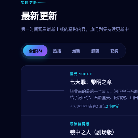
实时更新
最新更新
第一时间观看最新上线的精彩内容，热门剧集持续更新中
全部
(6)
热播
最新
趋势
获奖
蓝光 1080P
七大罪：黎明之章
毕业前的最后一个夏天，河正宇与石原
热播
结了河正宇、石原里美、阿部宽、山田
与心动。
2020
⭐
7.8
青春
2.8亿
2小时前
导演剪辑版
镜中之人（剧场版）