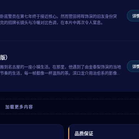
详情
卧底警员在第七年终于接近核心。然而菅田将晖饰演的旧友身份突
完的招牌长镜头与冷暖对比色调，在本片中再次令人窒息。
版）
详情
搬到名古屋的一座小镇生活。在那里，他遇到了由金泰梨饰演的当地
节奏的生活，每一帧都像一杯温热的茶。滨口龙介用治愈系的影像告
加载更多内容
升
品质保证