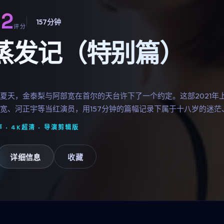
.2
157分钟
评分
蒸发记（特别篇）
夏天，金泰梨与阿部宽在首尔的天台许下了一个约定。这部2021年
宽、河正宇等当红演员，用157分钟的篇幅记录下属于十八岁的迷茫
 · 4K超清 ·
导演剪辑版
详细信息
收藏