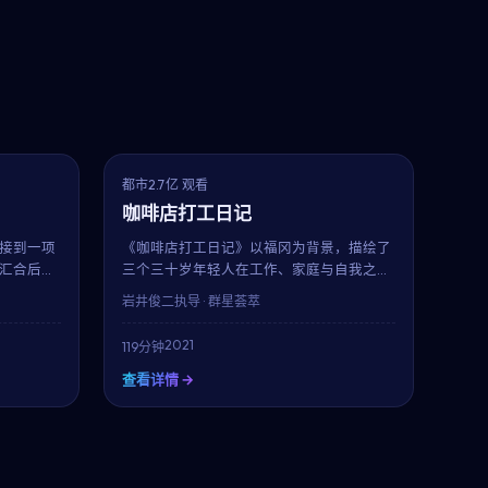
7.6
6.5
趋势
都市
2.7亿 观看
咖啡店打工日记
队接到一项
《咖啡店打工日记》以福冈为背景，描绘了
汇合后，
三个三十岁年轻人在工作、家庭与自我之间
深田晃司以
的拉扯。石原里美与韩孝周的对手戏自然有
岩井俊二
执导 · 群星荟萃
却最珍贵
张力，导演岩井俊二延续其一贯的细腻笔
触，在119分钟的时长内呈现一幅真实而温暖
2021
119分钟
的都市群像。
查看详情 →