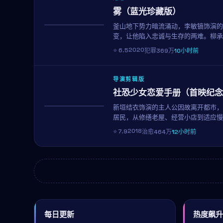
雾（蓝光珍藏版）
釜山地下势力暗流涌动，李敏镐饰演的
热播
变，让他陷入忠诚与生存的两难。柳承
2020
⭐
6.5
犯罪
369万
10小时前
导演剪辑版
社恐少女恋爱手册（首映纪念
新垣结衣饰演的主人公因故离开都市，
NEW
居民，从修缮老屋、经营小店到适应慢
诉我们：人生没有标准答案。
2018
⭐
7.9
治愈
464万
12小时前
每日更新
热度飙