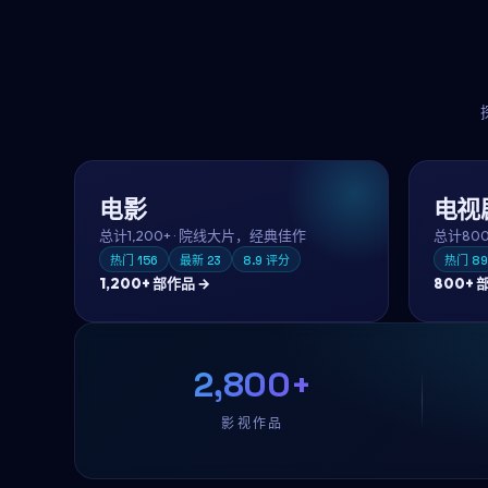
电影
电视
总计
1,200+
·
院线大片，经典佳作
总计
80
热门
156
最新
23
8.9
评分
热门
89
1,200+
部作品 →
800+
部
2,800+
影视作品