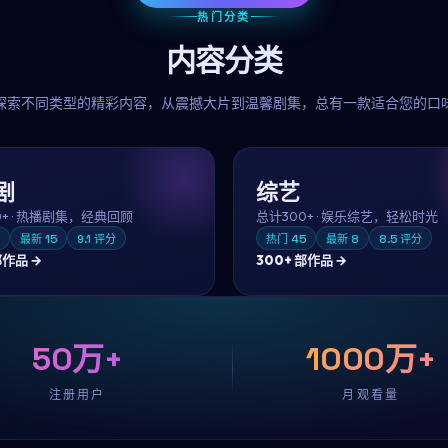
热门分类
内容分类
探索不同类型的精彩内容，从震撼大片到温馨剧集，总有一款适合您的口
剧
综艺
0+
·
热播剧集，经典回顾
总计
300+
·
娱乐综艺，轻松时光
最新
15
9.1
评分
热门
45
最新
8
8.5
评分
作品 →
300+
部作品 →
50万+
1000万+
注册用户
月观看量