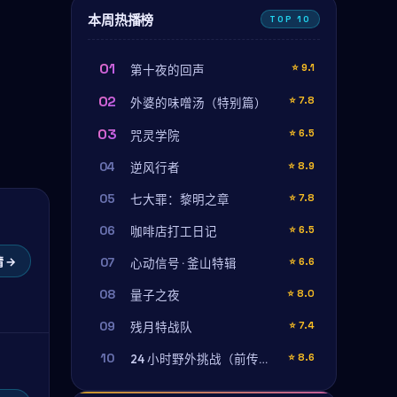
本周热播榜
TOP 10
01
⭐
9.1
第十夜的回声
02
⭐
7.8
外婆的味噌汤（特别篇）
03
⭐
6.5
咒灵学院
04
⭐
8.9
逆风行者
05
⭐
7.8
七大罪：黎明之章
06
⭐
6.5
咖啡店打工日记
 →
07
⭐
6.6
心动信号 · 釜山特辑
08
⭐
8.0
量子之夜
09
⭐
7.4
残月特战队
10
⭐
8.6
24 小时野外挑战（前传特辑）